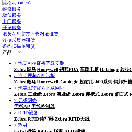
维修服务
增值服务
上门服务
开发服务
泡芙APP官方下载网址租赁
数据采集器租赁
条码扫描枪租赁
产品 >>
> 泡芙APP直播下载安装
Zebra斑马
Honeywell
销邦PDA
车载电脑
Datalogic
欣技Ci
> 泡芙视频APP污板
Zebra斑马
Honeywell
Datalogic
超耐用3600系列
销邦扫
> 泡芙APP官方下载网址
Zebra 工业级
Zebra 商业级
Zebra 便携式
Zebra 桌面式
> 无线网络
无线AP
无线控制器
> RFID设备
Zebra RFID读写器
Zebra RFID天线
> 耗材
Label 标签
Ribbon 碳带
RFID标签