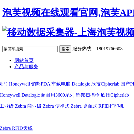
泡芙视频在线观看官网,泡芙AP
服务热线：18019766608
网站首页
产品与服务
a斑马
Honeywell
销邦PDA
车载电脑
Datalogic
欣技Cipherlab
国产P
Honeywell
Datalogic
超耐用3600系列
销邦扫描枪
欣技Cipherlab
a 工业级
Zebra 商业级
Zebra 便携式
Zebra 桌面式
RFID打印机
Zebra RFID天线