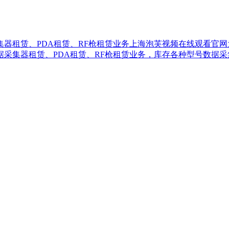
、PDA租赁、RF枪租赁业务上海泡芙视频在线观看官网为Ze
赁、PDA租赁、RF枪租赁业务，库存各种型号数据采集