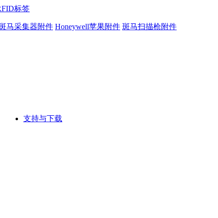
RFID标签
斑马采集器附件
Honeywell苹果附件
斑马扫描枪附件
支持与下载