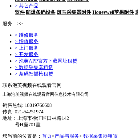
> 其它产品
软件
防爆条码设备
斑马采集器附件
Honeywell苹果附件
服务 >>
> 维修服务
> 增值服务
> 上门服务
> 开发服务
> 泡芙APP官方下载网址租赁
> 数据采集器租赁
> 条码扫描枪租赁
联系泡芙视频在线观看官网
上海泡芙视频在线观看官网信息技术有限公司
销售热线: 18019766608
传真: 021-54251974
地址：上海市徐汇区田林路142
号H座701室
您当前的位置是：
首页
>
产品与服务
>
数据采集器租赁