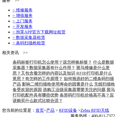
服务 >>
> 维修服务
> 增值服务
> 上门服务
> 开发服务
> 泡芙APP官方下载网址租赁
> 数据采集器租赁
> 条码扫描枪租赁
相关资讯 >>
条码标签打印机怎么使用？该怎样换标签？
什么是数据
采集器？数据采集器有什么作用？
斑马维修是什么意
思？又包含着怎样的内容以及知识
RFID打印机是什么
意思？有怎样的工作原理？
如何挑选好的二维条码扫描
产品
影响二维扫描枪使用寿命的因素是什么
无线扫描枪
备受欢迎的原因
选购工业级采集器需要关注的问题
斑马
打印机配件具有哪些优势
条形码打印机价格高不高？应
该购买什么款式比较合适？
您当前的位置是：
首页
>
产品
>
RFID设备
>
Zebra RFID天线
服务热线：400-811-7372