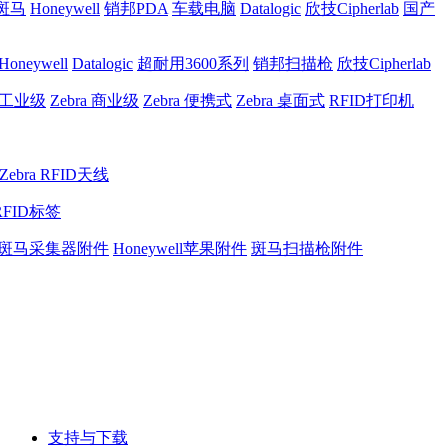
a斑马
Honeywell
销邦PDA
车载电脑
Datalogic
欣技Cipherlab
国产
Honeywell
Datalogic
超耐用3600系列
销邦扫描枪
欣技Cipherlab
a 工业级
Zebra 商业级
Zebra 便携式
Zebra 桌面式
RFID打印机
Zebra RFID天线
RFID标签
斑马采集器附件
Honeywell苹果附件
斑马扫描枪附件
支持与下载