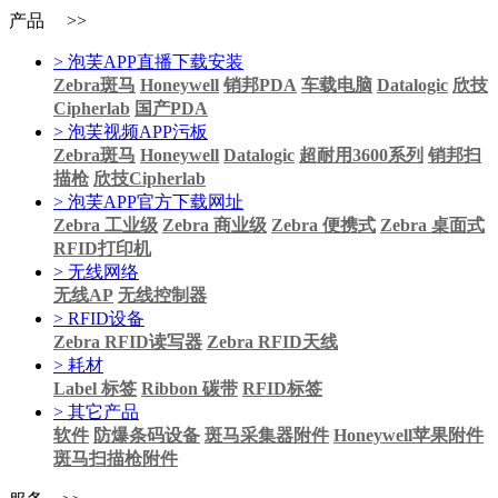
产品 >>
> 泡芙APP直播下载安装
Zebra斑马
Honeywell
销邦PDA
车载电脑
Datalogic
欣技
Cipherlab
国产PDA
> 泡芙视频APP污板
Zebra斑马
Honeywell
Datalogic
超耐用3600系列
销邦扫
描枪
欣技Cipherlab
> 泡芙APP官方下载网址
Zebra 工业级
Zebra 商业级
Zebra 便携式
Zebra 桌面式
RFID打印机
> 无线网络
无线AP
无线控制器
> RFID设备
Zebra RFID读写器
Zebra RFID天线
> 耗材
Label 标签
Ribbon 碳带
RFID标签
> 其它产品
软件
防爆条码设备
斑马采集器附件
Honeywell苹果附件
斑马扫描枪附件