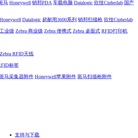
a斑马
Honeywell
销邦PDA
车载电脑
Datalogic
欣技Cipherlab
国产
Honeywell
Datalogic
超耐用3600系列
销邦扫描枪
欣技Cipherlab
a 工业级
Zebra 商业级
Zebra 便携式
Zebra 桌面式
RFID打印机
Zebra RFID天线
RFID标签
斑马采集器附件
Honeywell苹果附件
斑马扫描枪附件
支持与下载