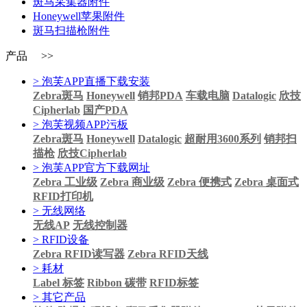
斑马采集器附件
Honeywell苹果附件
斑马扫描枪附件
产品 >>
> 泡芙APP直播下载安装
Zebra斑马
Honeywell
销邦PDA
车载电脑
Datalogic
欣技
Cipherlab
国产PDA
> 泡芙视频APP污板
Zebra斑马
Honeywell
Datalogic
超耐用3600系列
销邦扫
描枪
欣技Cipherlab
> 泡芙APP官方下载网址
Zebra 工业级
Zebra 商业级
Zebra 便携式
Zebra 桌面式
RFID打印机
> 无线网络
无线AP
无线控制器
> RFID设备
Zebra RFID读写器
Zebra RFID天线
> 耗材
Label 标签
Ribbon 碳带
RFID标签
> 其它产品