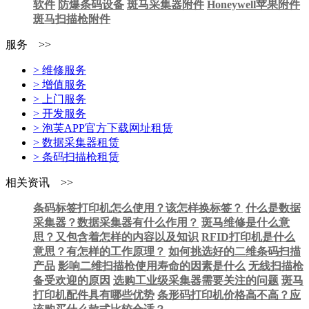
软件
防爆条码设备
斑马采集器附件
Honeywell苹果附件
斑马扫描枪附件
服务 >>
> 维修服务
> 增值服务
> 上门服务
> 开发服务
> 泡芙APP官方下载网址租赁
> 数据采集器租赁
> 条码扫描枪租赁
相关资讯 >>
条码标签打印机怎么使用？该怎样换标签？
什么是数据
采集器？数据采集器有什么作用？
斑马维修是什么意
思？又包含着怎样的内容以及知识
RFID打印机是什么
意思？有怎样的工作原理？
如何挑选好的二维条码扫描
产品
影响二维扫描枪使用寿命的因素是什么
无线扫描枪
备受欢迎的原因
选购工业级采集器需要关注的问题
斑马
打印机配件具有哪些优势
条形码打印机价格高不高？应