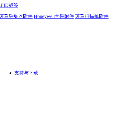
RFID标签
斑马采集器附件
Honeywell苹果附件
斑马扫描枪附件
支持与下载