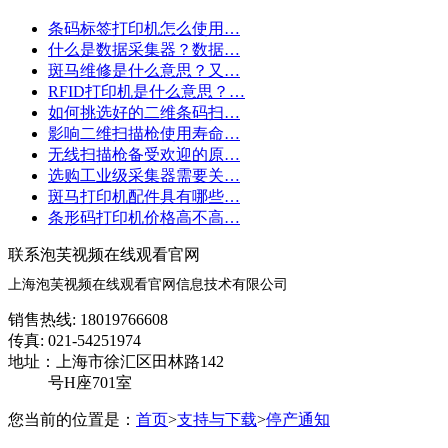
条码标签打印机怎么使用…
什么是数据采集器？数据…
斑马维修是什么意思？又…
RFID打印机是什么意思？…
如何挑选好的二维条码扫…
影响二维扫描枪使用寿命…
无线扫描枪备受欢迎的原…
选购工业级采集器需要关…
斑马打印机配件具有哪些…
条形码打印机价格高不高…
联系泡芙视频在线观看官网
上海泡芙视频在线观看官网信息技术有限公司
销售热线: 18019766608
传真: 021-54251974
地址：上海市徐汇区田林路142
号H座701室
您当前的位置是：
首页
>
支持与下载
>
停产通知