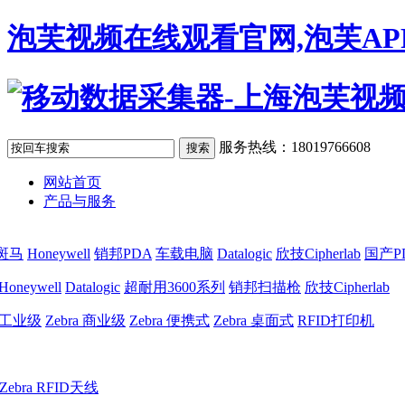
泡芙视频在线观看官网,泡芙AP
服务热线：18019766608
网站首页
产品与服务
a斑马
Honeywell
销邦PDA
车载电脑
Datalogic
欣技Cipherlab
国产P
Honeywell
Datalogic
超耐用3600系列
销邦扫描枪
欣技Cipherlab
a 工业级
Zebra 商业级
Zebra 便携式
Zebra 桌面式
RFID打印机
Zebra RFID天线