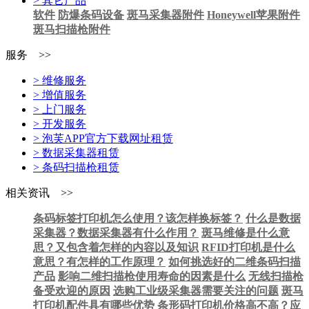
> 其它产品
软件
防爆条码设备
斑马采集器附件
Honeywell苹果附件
斑马扫描枪附件
服务 >>
> 维修服务
> 增值服务
> 上门服务
> 开发服务
> 泡芙APP官方下载网址租赁
> 数据采集器租赁
> 条码扫描枪租赁
相关资讯 >>
条码标签打印机怎么使用？该怎样换标签？
什么是数据
采集器？数据采集器有什么作用？
斑马维修是什么意
思？又包含着怎样的内容以及知识
RFID打印机是什么
意思？有怎样的工作原理？
如何挑选好的二维条码扫描
产品
影响二维扫描枪使用寿命的因素是什么
无线扫描枪
备受欢迎的原因
选购工业级采集器需要关注的问题
斑马
打印机配件具有哪些优势
条形码打印机价格高不高？应