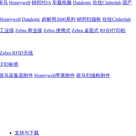
a斑马
Honeywell
销邦PDA
车载电脑
Datalogic
欣技Cipherlab
国产
Honeywell
Datalogic
超耐用3600系列
销邦扫描枪
欣技Cipherlab
a 工业级
Zebra 商业级
Zebra 便携式
Zebra 桌面式
RFID打印机
Zebra RFID天线
RFID标签
斑马采集器附件
Honeywell苹果附件
斑马扫描枪附件
支持与下载