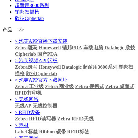
超耐用3600系列
销邦扫描枪
欣技Cipherlab
产品 >>
> 泡芙APP直播下载安装
Zebra斑马
Honeywell
销邦PDA
车载电脑
Datalogic
欣技
Cipherlab
国产PDA
> 泡芙视频APP污板
Zebra斑马
Honeywell
Datalogic
超耐用3600系列
销邦扫
描枪
欣技Cipherlab
> 泡芙APP官方下载网址
Zebra 工业级
Zebra 商业级
Zebra 便携式
Zebra 桌面式
RFID打印机
> 无线网络
无线AP
无线控制器
> RFID设备
Zebra RFID读写器
Zebra RFID天线
> 耗材
Label 标签
Ribbon 碳带
RFID标签