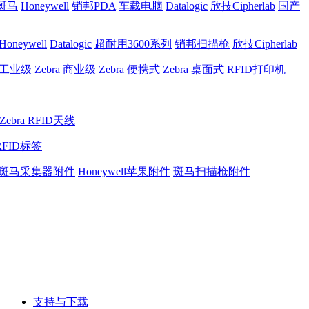
a斑马
Honeywell
销邦PDA
车载电脑
Datalogic
欣技Cipherlab
国产
Honeywell
Datalogic
超耐用3600系列
销邦扫描枪
欣技Cipherlab
a 工业级
Zebra 商业级
Zebra 便携式
Zebra 桌面式
RFID打印机
Zebra RFID天线
RFID标签
斑马采集器附件
Honeywell苹果附件
斑马扫描枪附件
支持与下载