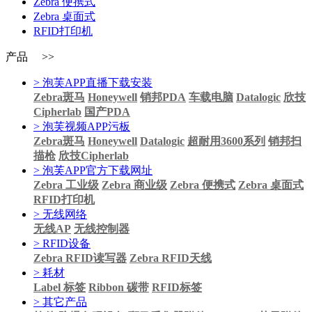
Zebra 便携式
Zebra 桌面式
RFID打印机
产品 >>
> 泡芙APP直播下载安装
Zebra斑马
Honeywell
销邦PDA
车载电脑
Datalogic
欣技
Cipherlab
国产PDA
> 泡芙视频APP污板
Zebra斑马
Honeywell
Datalogic
超耐用3600系列
销邦扫
描枪
欣技Cipherlab
> 泡芙APP官方下载网址
Zebra 工业级
Zebra 商业级
Zebra 便携式
Zebra 桌面式
RFID打印机
> 无线网络
无线AP
无线控制器
> RFID设备
Zebra RFID读写器
Zebra RFID天线
> 耗材
Label 标签
Ribbon 碳带
RFID标签
> 其它产品