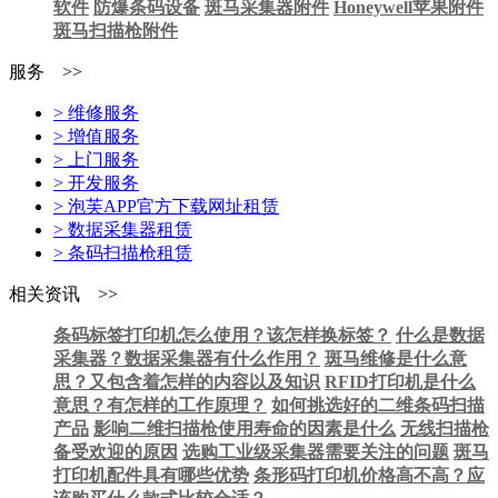
软件
防爆条码设备
斑马采集器附件
Honeywell苹果附件
斑马扫描枪附件
服务 >>
> 维修服务
> 增值服务
> 上门服务
> 开发服务
> 泡芙APP官方下载网址租赁
> 数据采集器租赁
> 条码扫描枪租赁
相关资讯 >>
条码标签打印机怎么使用？该怎样换标签？
什么是数据
采集器？数据采集器有什么作用？
斑马维修是什么意
思？又包含着怎样的内容以及知识
RFID打印机是什么
意思？有怎样的工作原理？
如何挑选好的二维条码扫描
产品
影响二维扫描枪使用寿命的因素是什么
无线扫描枪
备受欢迎的原因
选购工业级采集器需要关注的问题
斑马
打印机配件具有哪些优势
条形码打印机价格高不高？应