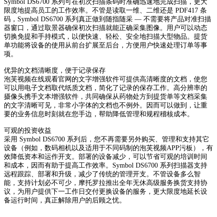
Symbol DS6700 系列可在初次扫描条码时准确迅速地完成扫描，更大
限度地提高员工的工作效率。不管是读取一维、二维还是 PDF417 条
码，Symbol DS6700 系列真正做到随指随采 — 不需要将产品对准扫描
器窗口，通过取景器确保初次扫描就能正确采集图像。用户可以动态
切换免提和手持模式，以便快速、轻松、安全地扫描大型物品。提货
单功能将设备的使用从前台扩展至后台，方便用户快速处理订单等事
项。
优异的文档清晰度，便于记录保存
泡芙视频在线观看官网的文字增强软件可提供高清晰度的文档，使您
可以用电子文档取代纸质文档，简化了记录的保存工作。高分辨率的
摄像头携手文本增强软件，共同确保从药物处方到提货单等文档采集
的文字清晰可见，非常小字体的文档也不例外。因而可以做到，让重
要的业务信息时刻就在您手边，帮助降低管理和规程稽核成本。
可观的投资收益
采用 Symbol DS6700 系列后，您不再需要另外购买、管理和支持其它
设备（例如，数码相机以及适用于不同码制的泡芙视频APP污板），有
效降低资本和运作开支。部署的设备减少，可以节省可观的培训时间
和成本，因而有助于提高工作效率。Symbol DS6700 系列扫描器支持
远程跟踪、部署和升级，减少了传统的管理开支。不管设备多么智
能，支持计划必不可少，摩托罗拉推出全年无休高级服务换货支持协
议，为用户提供下一工作日交付更换设备的服务，更大限度地延长设
备运行时间，真正解除用户的后顾之忧。