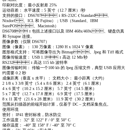
印刷对比度： 最小反射差 25%
运动容差： 水平速度：5 英寸（12.7 厘米）/秒
支持的接口： DS6707：RS-232C（Standard、
Nixdorf、ICL 和 Fujitsu）；USB（Standard、IBM
SurePOS、Macintosh）
DS6708：包括上述接口以及 IBM 468x/469x、键盘仿真
和 Synapse 连接。
图像参数（仅限 DS6707）
图像（像素）： 130 万像素：1280 H x 1024 V 像素
图形格式支持： 可将图像导出为 Bitmap、Jpeg 和 Tiff 格式
图像传输速度： USB 1.1：高达 12 Mb/秒
RS232：高达 115 kb 波特率
图像传输时间： 传输一个100 kb 的 Jpeg 压缩文件，典型 USB 应用大
约需要 0.2 秒
成像距离（垂直 x 水平）： 文档大小： 最小距离（大约）
2 1/8 x 3 3/8 英寸（5.4 x 8.6 厘米） 2.4 英寸（6.1 厘米）
4 x 6 英寸（10.2 x 15.2 厘米） 5.7 英寸（14.5 厘米）
5 x 7 英寸（12.7 x 17.8 厘米） 6.9 英寸（17.5 厘米）
8 x 11 英寸（21.6 x 28 厘米） 11.9 英寸（30.2 厘米）
范围从扫描器的前端开始计算，仅基于 DC – 文档采集焦点。
使用环境
密封： IP41 密封标准，防水防尘
工作温度： 32° 至 122° F / 0° 至 50° C
储存温度： -40° 至 158° F / -40° 至 70° C