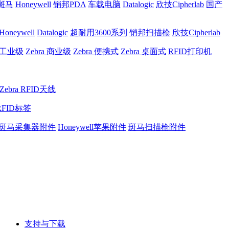
a斑马
Honeywell
销邦PDA
车载电脑
Datalogic
欣技Cipherlab
国产
Honeywell
Datalogic
超耐用3600系列
销邦扫描枪
欣技Cipherlab
a 工业级
Zebra 商业级
Zebra 便携式
Zebra 桌面式
RFID打印机
Zebra RFID天线
RFID标签
斑马采集器附件
Honeywell苹果附件
斑马扫描枪附件
支持与下载