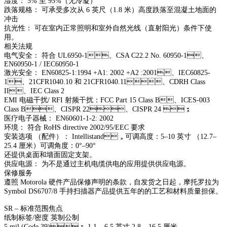
湿度： 5% 至 95%（无冷凝）
跌落规格： 可承受多次从 6 英尺（1.8 米）高度跌落至混凝土地面的
冲击
抗光性： 可在室内正常照明和室外自然光线（直射阳光）条件下使
用。
相关法规
电气安全： 符合 UL6950-1、CSA C22.2 No. 60950-1、
EN60950-1 / IEC60950-1
激光安全： EN60825-1:1994 +A1: 2002 +A2 :2001、IEC60825-
1、21CFR1040.10 和 21CFR1040.11、CDRH Class
II、IEC Class 2
EMI 电磁干扰/ RFI 射频干扰：FCC Part 15 Class B、ICES-003
Class B、CISPR 22、CISPR 24 ；
医疗电子器械： EN60601-1-2: 2002
环境： 符合 RoHS directive 2002/95/EEC 要求
安装选项 （配件）： Intellistand，可调高度：5–10 英寸 （12.7–
25.4 厘米）可调角度：0°–90°
还提供桌面和墙面固定支架。
供应电源： 为不是通过主机电缆供电的应用提供供应电源。
保修服务
遵照 Motorola 硬件产品保修声明的条款，自发货之日起，摩托罗拉为
Symbol DS6707/8 手持扫描器产品提供五年的的工艺和材料质量担保。
SR – 标准范围焦点
纸制标签/密度 英制公制
5 mil (Code 39)： 1.1 – 6.5 英寸 2.8 – 16.5 厘米