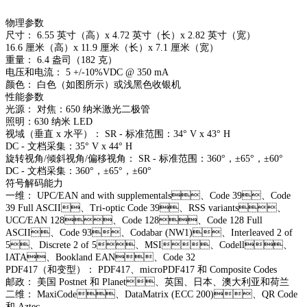
物理参数
尺寸： 6.55 英寸（高）x 4.72 英寸（长）x 2.82 英寸（宽）
16.6 厘米（高）x 11.9 厘米（长）x 7.1 厘米（宽）
重量： 6.4 盎司（182 克）
电压和电流： 5 +/-10%VDC @ 350 mA
颜色： 白色（如图所示）或浅黑色收银机
性能参数
光源： 对焦：650 纳米激光二极管
照明：630 纳米 LED
视域（垂直 x 水平）： SR - 标准范围：34° V x 43° H
DC - 文档采集：35° V x 44° H
旋转视角/倾斜视角/偏移视角： SR - 标准范围：360°，±65°，±60°
DC - 文档采集：360°，±65°，±60°
符号解码能力
一维： UPC/EAN and with supplementals、Code 39、Code
39 Full ASCII、Tri-optic Code 39、RSS variants、
UCC/EAN 128、Code 128、Code 128 Full
ASCII、Code 93、Codabar (NW1)、Interleaved 2 of
5、Discrete 2 of 5、MSI、Codell、
IATA、Bookland EAN、Code 32
PDF417（和变型）： PDF417、microPDF417 和 Composite Codes
邮政： 美国 Postnet 和 Planet、英国、日本、澳大利亚和荷兰
二维： MaxiCode、DataMatrix (ECC 200)、QR Code
和 Aztec