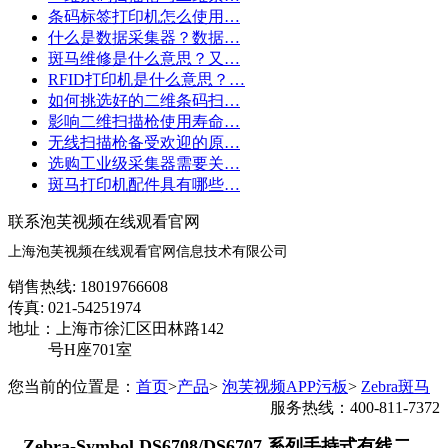
条码标签打印机怎么使用…
什么是数据采集器？数据…
斑马维修是什么意思？又…
RFID打印机是什么意思？…
如何挑选好的二维条码扫…
影响二维扫描枪使用寿命…
无线扫描枪备受欢迎的原…
选购工业级采集器需要关…
斑马打印机配件具有哪些…
联系泡芙视频在线观看官网
上海泡芙视频在线观看官网信息技术有限公司
销售热线: 18019766608
传真: 021-54251974
地址：上海市徐汇区田林路142
号H座701室
您当前的位置是：
首页
>
产品
>
泡芙视频APP污板
>
Zebra斑马
服务热线：400-811-7372
Zebra-Symbol DS6708/DS6707 系列手持式有线二