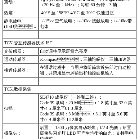
震动：
（20 Hz 至 2 kHz）；每轴 60 分钟，3 轴
热震：
-40°F 至 158°F/-40°C 至 70°C 快速过渡
+/-15kv 空气放电；+/-10kv 接触放电；+/-10kv带
静电放电
(ESD)：
电体
TC51交互传感器技术 IST
光传感器：
自动调整显示屏背光亮度
运动传感器：
eCompass；三轴陀螺仪；三轴加速器
在通话过程中，当用户将听筒靠近头部时自动检
接近传感器：
测，并禁用显示屏输出和触控面板输入
TC51数据采集
SE4710 成像仪（一维和二维）；
Code 39 条码：20 Mil：1.8 英寸至 32.0 英
扫描：
寸/4.5 厘米至81.3 厘米
Code 39 条码：3 Mil：3.1 英寸至 5.6 英
寸/7.9 厘米至 14.2厘米
后置 — 1300 万像素自动对焦；f/2.4 光圈；后置
摄像头：
摄像头闪光灯 LED 可产生均衡的白光；支持手电
筒模式