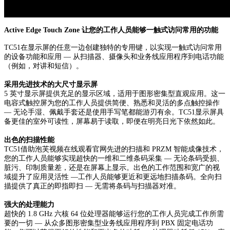
Active Edge Touch Zone 让您的工作人员能够一触式访问常用的功能
TC51在显示屏的任意一边创建独特的专用键，以实现一触式访问常用
的设备功能和应用 — 从扫描器、摄像头和业务线应用程序到电话功能
（例如，对讲和短信）。
采用先进技术的大尺寸显示屏
5 英寸显示屏提供充足的显示区域，适用于图形密集型直观应用。这一
电容式触控屏为您的工作人员提供简便、熟悉和灵活的多点触控操作
— 无论手湿、佩戴手套还是使用手写笔都能游刃有余。TC51显示屏具
备更佳的室外可读性，屏幕易于读取，即便在明亮日光下依然如此。
出色的扫描性能
TC51借助泡芙视频在线观看官网先进的扫描和 PRZM 智能成像技术，
您的工作人员能够实现超快的一维和二维条码采集 — 无论条码受损、
脏污、印制质量差，还是在屏幕上显示。出色的工作范围和宽广的视
域提升了应用灵活性 —工作人员能够更近和更远地扫描条码。全向扫
描提供了真正的即指即扫 — 无需将条码与扫描器对准。
强大的处理能力
超快的 1.8 GHz 六核 64 位处理器能够运行您的工作人员完成工作所需
要的一切 — 从众多图形密集型业务线应用程序到 PBX 固定电话功