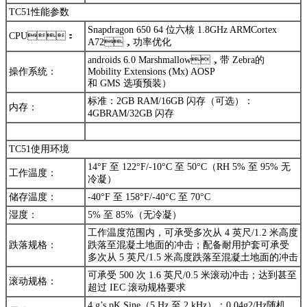
TC51性能参数
Snapdragon 650 64 位六核 1.8GHz ARMCortex
CPU：
A72，功率优化
androids 6.0 Marshmallow，带 Zebra的
操作系统：
Mobility Extensions (Mx) AOSP
和 GMS 选项预装）
标准：2GB RAM/16GB 闪存（可选）：
内存：
4GBRAM/32GB 闪存
TC51使用环境
14°F 至 122°F/-10°C 至 50°C（RH 5% 至 95% 无
工作温度：
冷凝）
储存温度：
-40°F 至 158°F/-40°C 至 70°C
湿度：
5% 至 85%（无冷凝）
工作温度范围内，可承受多次从 4 英尺/1.2 米高度
跌落规格：
跌落至混凝土地面的冲击；配备耐用护套可承受
多次从 5 英尺/1.5 米高度跌落至混凝土地面的冲击
可承受 500 次 1.6 英尺/0.5 米滚动冲击；达到甚至
滚动规格：
超过 IEC 滚动规格要求
4 g’s pK Sine（5 Hz 至 2 kHz）；0.04g2/Hz随机