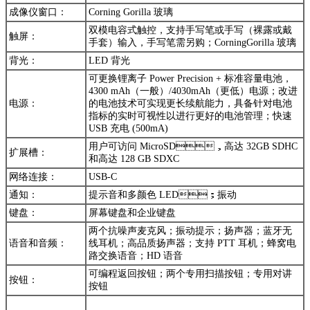
成像仪窗口：
Corning Gorilla 玻璃
双模电容式触控，支持手写笔或手写（裸露或戴
触屏：
手套）输入，手写笔需另购；CorningGorilla 玻璃
背光：
LED 背光
可更换锂离子 Power Precision + 标准容量电池，
4300 mAh（一般）/4030mAh（更低）电源；改进
电源：
的电池技术可实现更长续航能力，具备针对电池
指标的实时可视性以进行更好的电池管理；快速
USB 充电 (500mA)
用户可访问 MicroSD，高达 32GB SDHC
扩展槽：
和高达 128 GB SDXC
网络连接：
USB-C
通知：
提示音和多颜色 LED；振动
键盘：
屏幕键盘和企业键盘
两个抗噪声麦克风；振动提示；扬声器；蓝牙无
语音和音频：
线耳机；高品质扬声器；支持 PTT 耳机；蜂窝电
路交换语音；HD 语音
可编程返回按钮；两个专用扫描按钮；专用对讲
按钮：
按钮