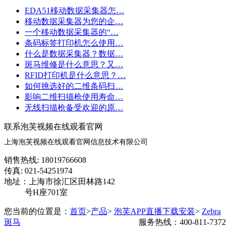
EDA51移动数据采集器怎…
移动数据采集器为您的企…
一个移动数据采集器的“…
条码标签打印机怎么使用…
什么是数据采集器？数据…
斑马维修是什么意思？又…
RFID打印机是什么意思？…
如何挑选好的二维条码扫…
影响二维扫描枪使用寿命…
无线扫描枪备受欢迎的原…
联系泡芙视频在线观看官网
上海泡芙视频在线观看官网信息技术有限公司
销售热线: 18019766608
传真: 021-54251974
地址：上海市徐汇区田林路142
号H座701室
您当前的位置是：
首页
>
产品
>
泡芙APP直播下载安装
>
Zebra
斑马
服务热线：400-811-7372