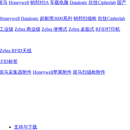
a斑马
Honeywell
销邦PDA
车载电脑
Datalogic
欣技Cipherlab
国产
Honeywell
Datalogic
超耐用3600系列
销邦扫描枪
欣技Cipherlab
a 工业级
Zebra 商业级
Zebra 便携式
Zebra 桌面式
RFID打印机
Zebra RFID天线
RFID标签
斑马采集器附件
Honeywell苹果附件
斑马扫描枪附件
支持与下载