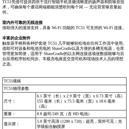
TC51凭借可提供四倍于流行智能手机音频清晰度的扬声器和防噪音技
术，可确保每个通话两端都能清楚听到每个词 — 无论背景噪音量如
何。
室内外可靠的无线连接
借助强大的漫游支持，具备 Wi-Fi 功能的 TC51 可支持的 Wi-Fi 连接。
丰富的企业附件
触发器手柄和各种护套使 TC51 几乎能够轻松地在任何工作流中使用。
借助可对设备和电池充电的 ShareCradle以及方便的多槽充电器，仓库
管理更加简便，适用于 ShareCradle的以太网连接选项使数据能够与后
台应用程序轻松同步。车载充电座是交货司机和现场技术人员的理想
之选。
TC51规格
TC51物理参数
6.1 英寸（长）x 2.9 英寸（宽）x 0.73 英寸（高）
尺寸：
155 毫米（长）x 75.5 毫米（宽）x 18.6 毫米
（高）
重量：
8.8 盎司/249 克（含 HD 电池）
5.0 英寸高清 (1280 x 720)；超亮，室外可见；光
显示屏：
学级贴合触摸屏