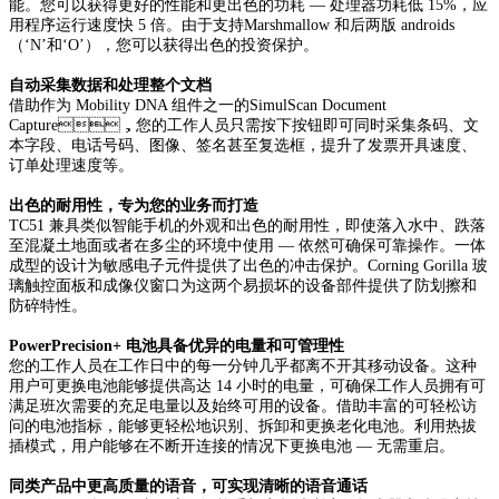
能。您可以获得更好的性能和更出色的功耗 — 处理器功耗低 15%，应
用程序运行速度快 5 倍。由于支持Marshmallow 和后两版 androids
（‘N’和‘O’），您可以获得出色的投资保护。
自动采集数据和处理整个文档
借助作为 Mobility DNA 组件之一的SimulScan Document
Capture，您的工作人员只需按下按钮即可同时采集条码、文
本字段、电话号码、图像、签名甚至复选框，提升了发票开具速度、
订单处理速度等。
出色的耐用性，专为您的业务而打造
TC51 兼具类似智能手机的外观和出色的耐用性，即使落入水中、跌落
至混凝土地面或者在多尘的环境中使用 — 依然可确保可靠操作。一体
成型的设计为敏感电子元件提供了出色的冲击保护。Corning Gorilla 玻
璃触控面板和成像仪窗口为这两个易损坏的设备部件提供了防划擦和
防碎特性。
PowerPrecision+ 电池具备优异的电量和可管理性
您的工作人员在工作日中的每一分钟几乎都离不开其移动设备。这种
用户可更换电池能够提供高达 14 小时的电量，可确保工作人员拥有可
满足班次需要的充足电量以及始终可用的设备。借助丰富的可轻松访
问的电池指标，能够更轻松地识别、拆卸和更换老化电池。利用热拔
插模式，用户能够在不断开连接的情况下更换电池 — 无需重启。
同类产品中更高质量的语音，可实现清晰的语音通话