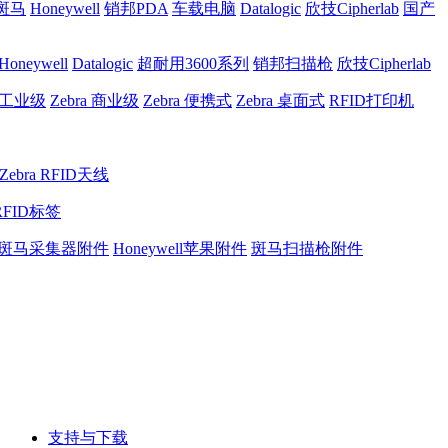
a斑马
Honeywell
销邦PDA
车载电脑
Datalogic
欣技Cipherlab
国产
Honeywell
Datalogic
超耐用3600系列
销邦扫描枪
欣技Cipherlab
a 工业级
Zebra 商业级
Zebra 便携式
Zebra 桌面式
RFID打印机
Zebra RFID天线
RFID标签
斑马采集器附件
Honeywell苹果附件
斑马扫描枪附件
支持与下载