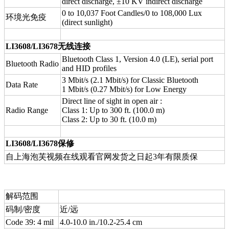
direct discharge, ±10 KV indirect discharge
0 to 10,037 Foot Candles/0 to 108,000 Lux
环境光免疫
(direct sunlight)
LI3608/LI3678无线连接
Bluetooth Class 1, Version 4.0 (LE), serial port
Bluetooth Radio
and HID profiles
3 Mbit/s (2.1 Mbit/s) for Classic Bluetooth
Data Rate
1 Mbit/s (0.27 Mbit/s) for Low Energy
Direct line of sight in open air :
Radio Range
Class 1: Up to 300 ft. (100.0 m)
Class 2: Up to 30 ft. (10.0 m)
LI3608/LI3678保修
自上海泡芙视频在线观看官网发货之日起3年有限质保
解码范围
码制/密度
近/远
Code 39: 4 mil
4.0-10.0 in./10.2-25.4 cm