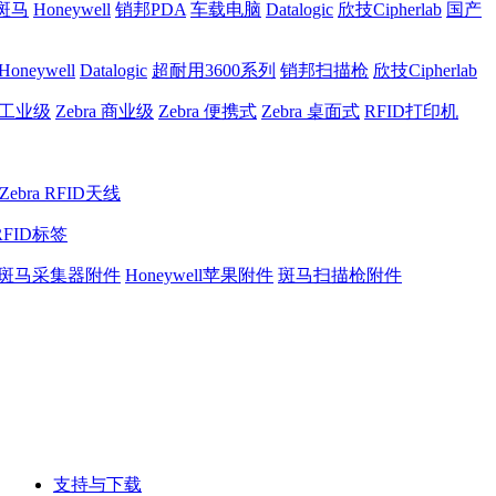
a斑马
Honeywell
销邦PDA
车载电脑
Datalogic
欣技Cipherlab
国产
Honeywell
Datalogic
超耐用3600系列
销邦扫描枪
欣技Cipherlab
a 工业级
Zebra 商业级
Zebra 便携式
Zebra 桌面式
RFID打印机
Zebra RFID天线
RFID标签
斑马采集器附件
Honeywell苹果附件
斑马扫描枪附件
支持与下载