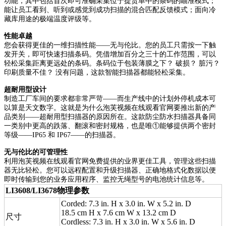
功能，其中包括首次即可准确采集位于提货单中的条码的瞄准模式；
能让员工看到、听到或感觉到成功扫描的混合匹配反馈模式；面向冷
藏库用途的极端温度评级等。
性能卓越
您会获得更佳的一维扫描性能——无与伦比。您的员工只需按一下触
发开关，即可快速扫描条码。凭借增加百分之三十的工作范围，可以
轻松采集距离更远处的条码。条码位于包装薄膜之下？ 破损？ 脏污？
印刷质量不佳？ 没有问题，这款智能扫描器都能轻松采集。
超耐用型设
计
制造工厂车间的要求都非常严苛——而生产线中的计划外停机成本可
以算是天文数字。这就是为什么泡芙视频在线观看官网要推出新的产
品类别——超耐用型扫描器的原因所在。这款防尘防水扫描器具备同
一类别中更高的跌落、翻滚和密封规格，也是唯①能够提供两个密封
等级——IP65 和 IP67——的扫描器。
无与伦比的可管理性
利用泡芙视频在线观看官网免费提供的业界更佳工具，管理这些扫描
器无比轻松。您可以远程配置和升级扫描器、正确地格式化数据以便
即时传输到您的业务应用程序、监控无绳型号的电池统计信息等。
LI3608/LI3678物理参数
Corded: 7.3 in. H x 3.0 in. W x 5.2 in. D
18.5 cm H x 7.6 cm W x 13.2 cm D
尺寸
Cordless: 7.3 in. H x 3.0 in. W x 5.6 in. D