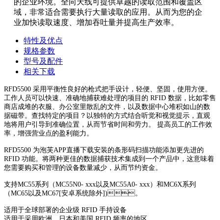
的企业环境。全向天线可提供卓越的读取范围和覆盖区
域，非常适合需要执行大量读取的应用。从而为您的企
业加快读取速度、增加吞吐量并提高生产效率。
特性及优点
规格参数
型号及配件
相关下载
RFD5500 采用平衡性良好的枪式把手设计，轻便、坚固，使用方便。
工作人员可以快速、准确地捕获难处理的项目的 RFID 数据，比如零售
商店成堆的衣服、办公室里散乱的文件，以及数据中心堆积如山的数
据磁带。查找特定的项目？以独特的方式结合听觉和视觉提示，直观
地将用户引导到准确位置，从而节省时间和劳力。 提高员工的工作效
率，增强营业点的盈利能力。
RFD5500 为泡芙APP直播下载安装的条形码扫描功能添加更先进的
RFID 功能。将两种更佳的数据捕获技术集成到一个产品中，这意味着
您需要购买和管理的设备数量减少，从而节约资金。
支持MC55系列（MC55N0- xxx以及MC55A0- xxx）和MC6X系列
（MC65以及MC67[安卓系统除外])。
适用于全球部署的企业级 RFID 手持设备
适用于采用欧洲、日本和美国 RFID 频率的地区