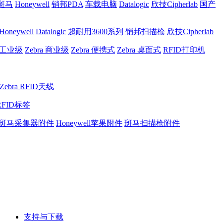
a斑马
Honeywell
销邦PDA
车载电脑
Datalogic
欣技Cipherlab
国产
Honeywell
Datalogic
超耐用3600系列
销邦扫描枪
欣技Cipherlab
a 工业级
Zebra 商业级
Zebra 便携式
Zebra 桌面式
RFID打印机
Zebra RFID天线
RFID标签
斑马采集器附件
Honeywell苹果附件
斑马扫描枪附件
支持与下载