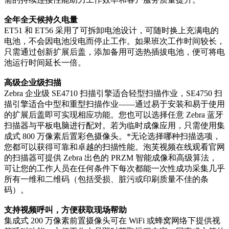
全年全天候持久电量
ET51 和 ET56 采用了可拆卸电池设计，可随时换上充满电的
电池，不会因电池没电而停止工作。如果班次工作时间较长，
只需通过创新扩展后盖，添加备用可选热插拔电池，便可将电
池运行时间延长一倍。
高级企业级扫描
Zebra 企业级 SE4710 扫描引擎适合轻型扫描作业，SE4750 扫
描引擎适合中型和重型扫描作业——通过易于安装和易于使用
的扩展后盖即可实现相应功能。您也可以选择任意 Zebra 蓝牙
扫描器与平板电脑进行配对。若为临时成像应用，只需使用集
成式 800 万像素后置彩色摄像头。*无论选择哪种扫描选项，
您都可以获得可靠和卓越的扫描性能。泡芙视频在线观看官网
的扫描器可提供 Zebra 出色的 PRZM 智能成像和高级算法，
可让您的工作人员在任何条件下每次都能一次性成功采集几乎
所有一维和二维码（包括受损、脏污或印刷质量不佳的条
码）。
支持视频呼叫，方便获取现场帮助
集成式 200 万像素前置摄像头可在 WiFi 或蜂窝网络下提供视