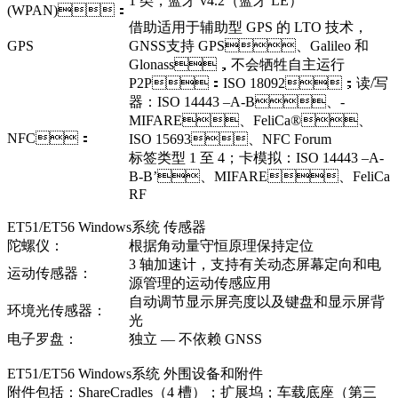
1 类，蓝牙 v4.2（蓝牙 LE）
(WPAN)：
借助适用于辅助型 GPS 的 LTO 技术，
GPS
GNSS支持 GPS、Galileo 和
Glonass，不会牺牲自主运行
P2P：ISO 18092；读/写
器：ISO 14443 –A-B、-
MIFARE、FeliCa®、
NFC：
ISO 15693、NFC Forum
标签类型 1 至 4；卡模拟：ISO 14443 –A-
B-B’、MIFARE、FeliCa
RF
ET51/ET56 Windows系统 传感器
陀螺仪：
根据角动量守恒原理保持定位
3 轴加速计，支持有关动态屏幕定向和电
运动传感器：
源管理的运动传感应用
自动调节显示屏亮度以及键盘和显示屏背
环境光传感器：
光
电子罗盘：
独立 — 不依赖 GNSS
ET51/ET56 Windows系统 外围设备和附件
附件包括：ShareCradles（4 槽）；扩展坞；车载底座（第三