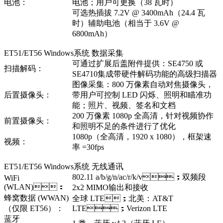
电池：
电池；用户可更换（38 瓦时）
可选热插拔 7.2V @ 3400mAh（24.4 瓦
时）辅助电池（相当于 3.6V @
6800mAh）
ET51/ET56 Windows系统 数据采集
可通过扩展后盖附件提供：SE4750 或
扫描解码：
SE4710集成带硬件解码功能的高级扫描器
图像采集：800 万像素自动对焦摄像头，
后置摄像头：
带用户可控制 LED 闪烁、照明和瞄准功
能；照片、视频、签名和文档
200 万像素 1080p 全高清，针对视频协作
前置摄像头：
和照明不足的条件进行了优化
1080p（全高清，1920 x 1080），框架速
视频：
率 =30fps
ET51/ET56 Windows系统 无线通讯
802.11 a/b/g/n/ac/r/k/v；双频段
WiFi
(WLAN)：
2x2 MIMO输出和接收
蜂窝数据 (WWAN)
全球 LTE；北美：AT&T
（仅限 ET56）：
LTE；Verizon LTE
蓝牙