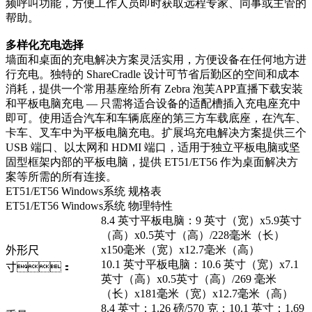
频呼叫功能，方便工作人员即时获取远程专家、同事或主管的
帮助。
多样化充电选择
墙面和桌面的充电解决方案灵活实用，方便设备在任何地方进
行充电。独特的 ShareCradle 设计可节省后勤区的空间和成本
消耗，提供一个常用基座给所有 Zebra 泡芙APP直播下载安装
和平板电脑充电 — 只需将适合设备的适配槽插入充电座充中
即可。使用适合汽车和车辆底座的第三方车载底座，在汽车、
卡车、叉车中为平板电脑充电。扩展坞充电解决方案提供三个
USB 端口、以太网和 HDMI 端口，适用于独立平板电脑或坚
固型框架内部的平板电脑，提供 ET51/ET56 作为桌面解决方
案等所需的所有连接。
ET51/ET56 Windows系统 规格表
ET51/ET56 Windows系统 物理特性
8.4 英寸平板电脑：9 英寸（宽）x5.9英寸
（高）x0.5英寸（高）/228毫米（长）
x150毫米（宽）x12.7毫米（高）
外形尺
10.1 英寸平板电脑：10.6 英寸（宽）x7.1
寸
：
英寸（高）x0.5英寸（高）/269 毫米
（长）x181毫米（宽）x12.7毫米（高）
8.4 英寸：1.26 磅/570 克；10.1 英寸：1.69