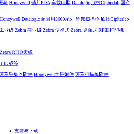
a斑马
Honeywell
销邦PDA
车载电脑
Datalogic
欣技Cipherlab
国产
Honeywell
Datalogic
超耐用3600系列
销邦扫描枪
欣技Cipherlab
a 工业级
Zebra 商业级
Zebra 便携式
Zebra 桌面式
RFID打印机
Zebra RFID天线
RFID标签
斑马采集器附件
Honeywell苹果附件
斑马扫描枪附件
支持与下载