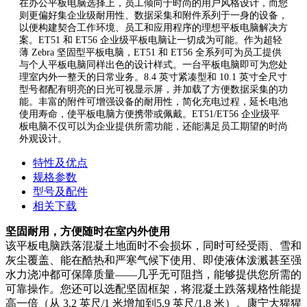
在办公平板电脑选择上，员工倾向于时尚的用户风格设计，而您
则更偏好集企业级耐用性、数据采集和附件系列于一身的设备，
以便构建契合工作环境、员工和应用程序的理想平板电脑解决方
案。ET51 和 ET56 企业级平板电脑让一切成为可能。作为超轻
薄 Zebra 坚固型平板电脑，ET51 和 ET56 全系列可为员工提供
与个人平板电脑同样出色的设计样式。一台平板电脑即可为您处
理室内外一整天的日常业务。8.4 英寸紧凑型和 10.1 英寸全尺寸
型号都配有明亮的日光可视显示屏，并加载了方便数据采集的功
能。丰富的附件可增强设备的耐用性，简化充电过程，延长电池
使用寿命，使平板电脑方便携带或佩戴。ET51/ET56 企业级平
板电脑不仅可以为企业提供所需功能，还能满足员工期望的时尚
外观设计。
特性及优点
规格参数
型号及配件
相关下载
坚固耐用，方便随时在室内外使用
该平板电脑跌落混凝土地面时不会损坏，同时可经受雨、雪和
灰尘覆盖、能在酷热和严寒气候下使用、即使液体泼溅甚至强
水力浇冲都可保障质量——几乎无可阻挡，能够提供您所需的
可靠操作。您还可以选配坚固框架，将混凝土跌落规格性能提
高一倍（从 3.2 英尺/1 米增加到5.9 英尺/1.8 米）。康宁大猩猩