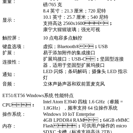
重量：
磅/765 克
8.4 英寸：21.3 厘米；720 尼特
10.1 英寸：25.7 厘米；540 尼特
显示：
支持高达 2560x1600；
康宁大猩猩玻璃；强光可视
触控屏：
10 点电容多点触控
键盘选项：
虚拟；Bluetooth®；USB
扩展：
易于添加附件的集成接口
扩展坞接口：USB-C；坚固型连接
连接性：
器，适用于坚固型扩展坞接口
LED 闪烁；条码解码；摄像头 LED 指示
通知：
灯
音频：
立体声扬声器和双前置麦克风
ET51/ET56 Windows系统 性能特点
Intel Atom E3940 四核 1.6 GHz（睿频 =
CPU：
1.8GHz），频率支持 64 位操作系统
操作系统：
Windows 10 IoT Enterprise
4GB LPDDR4 RAM；64GB eMMC
Flash；可供用户操作的 micro
内存：
SDXC 卡槽（标准支持高达 2TB）