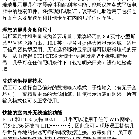
玻璃显示屏具有抗震碎性和耐刮擦性能，能够保护各式平板电
脑中的脆弱组件。经振动测试验证，该平板电脑适用于包括仓
库叉车以及配送车和其他卡车在内的几乎任何车辆。
理想的屏幕亮度和尺寸
当屏幕尺寸和重量成为首要考量，紧凑轻巧的 8.4 英寸小型屏
幕型号将脱颖而出。10.1 英寸型号可提供大幅显示区域，适用
于信息密集型应用。无论选择哪种显示屏都可以获得理想的亮
度，从而使得 ET51/ET56 无愧于“更易阅读型平板电脑”称
号，几乎可在任何照明条件下（包括明亮日光）进行轻松读
取。
先进的触摸屏技术
员工可以选择自己偏好的数据输入模式：手指输入（有无手套
均可）；或精度更高的无源触笔。即使显示屏表面润湿，所有
输入模式也可以正常使用。
快捷的室内外无线连接功能
ET51 和 ET56 支持 802.11，几乎可以适用于任何 WiFi 网络。
另外ET56 还支持 LTE，因此您可为现场员工提供几
乎世界各地的快速可靠的蜂窝数据连接。效果如何？ 员工所
需的持续连接性能助力工作效率和客户服务质量提升。